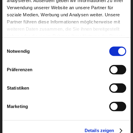
analysieren. Außerdem geben wir Informationen zu Ihrer
Verwendung unserer Website an unsere Partner für
Ähnliche Produkte
soziale Medien, Werbung und Analysen weiter. Unsere
Partner führen diese Informationen möglicherweise mit
weiteren Daten zusammen, die Sie ihnen bereitgestellt
haben oder die sie im Rahmen Ihrer Nutzung der Dienste
gesammelt haben.
Einwilligungsauswahl
Notwendig
Präferenzen
Statistiken
Marketing
#HarrydieEhre – Live
Details zeigen