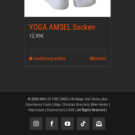
YOGA AMSEL Socken
12,99
€
Ausführung wählen
Dieses
Details
Produkt
weist
mehrere
Varianten
auf.
© 2026
RING OF FIRE GMBH
| © Fotos:
Olaf Heine
,
Max
Ostermeier
,
Frank Lübke
,
Christian Brecheis
,
Mike Heider
|
Die
Impressum
|
Datenschutz
|
AGB
| All Rights Reserved |
Optionen
können
Instagram
Facebook
YouTube
Tiktok
Newsletter
auf